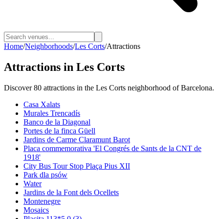
Home
/
Neighborhoods
/
Les Corts
/
Attractions
Attractions
in
Les Corts
Discover
80
attractions
in the
Les Corts
neighborhood of Barcelona.
Casa Xalats
Murales Trencadís
Banco de la Diagonal
Portes de la finca Güell
Jardins de Carme Claramunt Barot
Placa commemorativa 'El Congrés de Sants de la CNT de
1918'
City Bus Tour Stop Plaça Pius XII
Park dla psów
Water
Jardins de la Font dels Ocellets
Montenegre
Mosaics
Placita 113
*
5.0
(
3
)