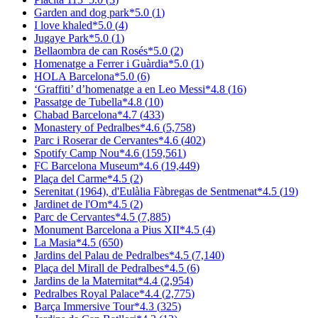
Garden and dog park
*
5.0
(
1
)
I love khaled
*
5.0
(
4
)
Jugaye Park
*
5.0
(
1
)
Bellaombra de can Rosés
*
5.0
(
2
)
Homenatge a Ferrer i Guàrdia
*
5.0
(
1
)
HOLA Barcelona
*
5.0
(
6
)
‘Graffiti’ d’homenatge a en Leo Messi
*
4.8
(
16
)
Passatge de Tubella
*
4.8
(
10
)
Chabad Barcelona
*
4.7
(
433
)
Monastery of Pedralbes
*
4.6
(
5,758
)
Parc i Roserar de Cervantes
*
4.6
(
402
)
Spotify Camp Nou
*
4.6
(
159,561
)
FC Barcelona Museum
*
4.6
(
19,449
)
Plaça del Carme
*
4.5
(
2
)
Serenitat (1964), d'Eulàlia Fàbregas de Sentmenat
*
4.5
(
19
)
Jardinet de l'Om
*
4.5
(
2
)
Parc de Cervantes
*
4.5
(
7,885
)
Monument Barcelona a Pius XII
*
4.5
(
4
)
La Masia
*
4.5
(
650
)
Jardins del Palau de Pedralbes
*
4.5
(
7,140
)
Plaça del Mirall de Pedralbes
*
4.5
(
6
)
Jardins de la Maternitat
*
4.4
(
2,954
)
Pedralbes Royal Palace
*
4.4
(
2,775
)
Barça Immersive Tour
*
4.3
(
325
)