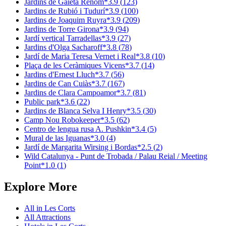
Jardins de Gaietà Renom
*
3.9
(
123
)
Jardins de Rubió i Tudurí
*
3.9
(
100
)
Jardins de Joaquim Ruyra
*
3.9
(
209
)
Jardins de Torre Girona
*
3.9
(
94
)
Jardí vertical Tarradellas
*
3.9
(
27
)
Jardins d'Olga Sacharoff
*
3.8
(
78
)
Jardí de Maria Teresa Vernet i Real
*
3.8
(
10
)
Plaça de les Ceràmiques Vicens
*
3.7
(
14
)
Jardins d'Ernest Lluch
*
3.7
(
56
)
Jardins de Can Cuiàs
*
3.7
(
167
)
Jardins de Clara Campoamor
*
3.7
(
81
)
Public park
*
3.6
(
22
)
Jardins de Blanca Selva I Henry
*
3.5
(
30
)
Camp Nou Robokeeper
*
3.5
(
62
)
Centro de lengua rusa A. Pushkin
*
3.4
(
5
)
Mural de las Iguanas
*
3.0
(
4
)
Jardí de Margarita Wirsing i Bordas
*
2.5
(
2
)
Wild Catalunya - Punt de Trobada / Palau Reial / Meeting
Point
*
1.0
(
1
)
Explore More
All in
Les Corts
All
Attractions