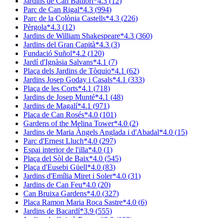
Jardins de Can Batllori
*
4.3
(
12
)
Parc de Can Rigal
*
4.3
(
994
)
Parc de la Colònia Castells
*
4.3
(
226
)
Pèrgola
*
4.3
(
12
)
Jardins de William Shakespeare
*
4.3
(
360
)
Jardins del Gran Capità
*
4.3
(
3
)
Fundació Suñol
*
4.2
(
120
)
Jardí d'Ignàsia Salvans
*
4.1
(
7
)
Plaça dels Jardins de Tòquio
*
4.1
(
62
)
Jardins Josep Goday i Casals
*
4.1
(
333
)
Plaça de les Corts
*
4.1
(
718
)
Jardins de Josep Munté
*
4.1
(
48
)
Jardins de Magalí
*
4.1
(
971
)
Plaça de Can Rosés
*
4.0
(
101
)
Gardens of the Melina Tower
*
4.0
(
2
)
Jardins de Maria Àngels Anglada i d'Abadal
*
4.0
(
15
)
Parc d'Ernest Lluch
*
4.0
(
297
)
Espai interior de l'illa
*
4.0
(
1
)
Plaça del Sòl de Baix
*
4.0
(
545
)
Plaça d'Eusebi Güell
*
4.0
(
83
)
Jardins d'Emília Miret i Soler
*
4.0
(
31
)
Jardins de Can Feu
*
4.0
(
20
)
Can Bruixa Gardens
*
4.0
(
327
)
Plaça Ramon Maria Roca Sastre
*
4.0
(
6
)
Jardins de Bacardí
*
3.9
(
555
)