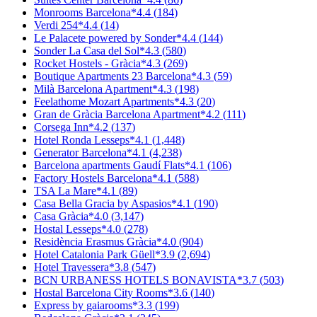
Monrooms Barcelona
*
4.4
(
184
)
Verdi 254
*
4.4
(
14
)
Le Palacete powered by Sonder
*
4.4
(
144
)
Sonder La Casa del Sol
*
4.3
(
580
)
Rocket Hostels - Gràcia
*
4.3
(
269
)
Boutique Apartments 23 Barcelona
*
4.3
(
59
)
Milà Barcelona Apartment
*
4.3
(
198
)
Feelathome Mozart Apartments
*
4.3
(
20
)
Gran de Gràcia Barcelona Apartment
*
4.2
(
111
)
Corsega Inn
*
4.2
(
137
)
Hotel Ronda Lesseps
*
4.1
(
1,448
)
Generator Barcelona
*
4.1
(
4,238
)
Barcelona apartments Gaudí Flats
*
4.1
(
106
)
Factory Hostels Barcelona
*
4.1
(
588
)
TSA La Mare
*
4.1
(
89
)
Casa Bella Gracia by Aspasios
*
4.1
(
190
)
Casa Gràcia
*
4.0
(
3,147
)
Hostal Lesseps
*
4.0
(
278
)
Residència Erasmus Gràcia
*
4.0
(
904
)
Hotel Catalonia Park Güell
*
3.9
(
2,694
)
Hotel Travessera
*
3.8
(
547
)
BCN URBANESS HOTELS BONAVISTA
*
3.7
(
503
)
Hostal Barcelona City Rooms
*
3.6
(
140
)
Express by gaiarooms
*
3.3
(
199
)