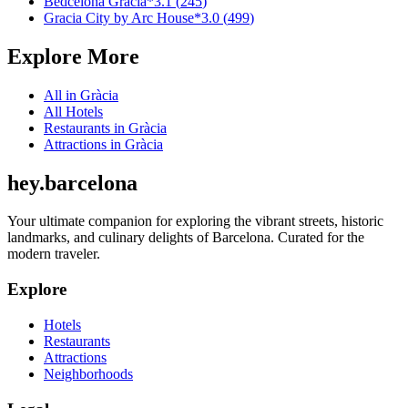
Bedcelona Gràcia
*
3.1
(
245
)
Gracia City by Arc House
*
3.0
(
499
)
Explore More
All in
Gràcia
All
Hotels
Restaurants
in
Gràcia
Attractions
in
Gràcia
hey
.
barcelona
Your ultimate companion for exploring the vibrant streets, historic
landmarks, and culinary delights of Barcelona. Curated for the
modern traveler.
Explore
Hotels
Restaurants
Attractions
Neighborhoods