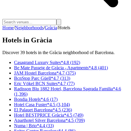
Home
/
Neighborhoods
/
Gràcia
/
Hotels
Hotels
in
Gràcia
Discover
39
hotels
in the
Gràcia
neighborhood of Barcelona.
Casagrand Luxury Suites
*
4.8
(
192
)
Be Mate Passeig de Gràcia - Apartments
*
4.8
(
401
)
JAM Hostel Barcelona
*
4.7
(
375
)
BcnStop Parc Güell
*
4.7
(
313
)
Eric Vökel BCN Suites
*
4.7
(
77
)
Radisson Blu 1882 Hotel, Barcelona Sagrada Familia
*
4.6
(
1,396
)
Bondia Hotels
*
4.6
(
17
)
Hotel Casa Fuster
*
4.5
(
3,104
)
El Palauet Barcelona
*
4.5
(
236
)
Hotel BESTPRICE Gràcia
*
4.5
(
749
)
Aparthotel Silver Barcelona
*
4.5
(
709
)
Numa | Brio
*
4.4
(
33
)
Suites Center Barcelona
*
4.4
(
86
)